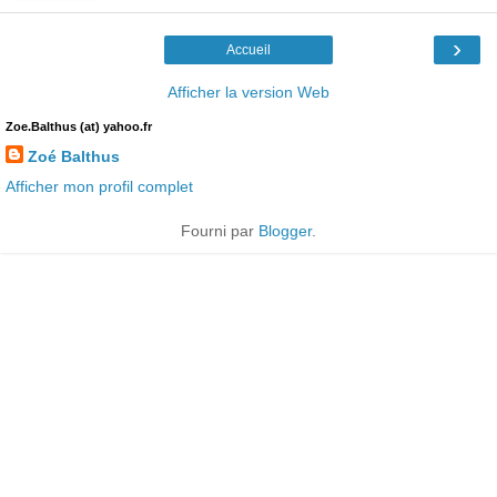
›
Accueil
Afficher la version Web
Zoe.Balthus (at) yahoo.fr
Zoé Balthus
Afficher mon profil complet
Fourni par
Blogger
.