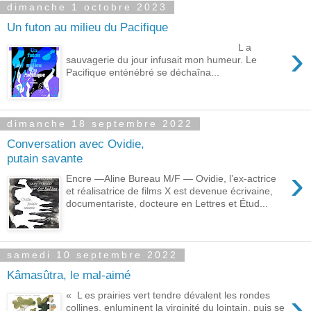
dimanche 1 octobre 2023
Un futon au milieu du Pacifique
›
L a
sauvagerie du jour infusait mon humeur. Le
Pacifique enténébré se déchaîna...
dimanche 18 septembre 2022
Conversation avec Ovidie,
putain savante
›
Encre —Aline Bureau M/F — Ovidie, l’ex-actrice
et réalisatrice de films X est devenue écrivaine,
documentariste, docteure en Lettres et Étud...
samedi 10 septembre 2022
Kâmasûtra, le mal-aimé
›
« L es prairies vert tendre dévalent les rondes
collines, enluminent la virginité du lointain, puis se