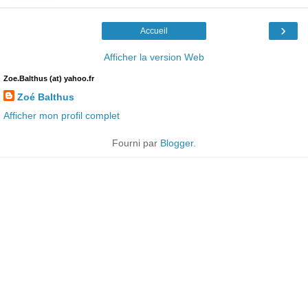
›
Accueil
Afficher la version Web
Zoe.Balthus (at) yahoo.fr
Zoé Balthus
Afficher mon profil complet
Fourni par
Blogger
.