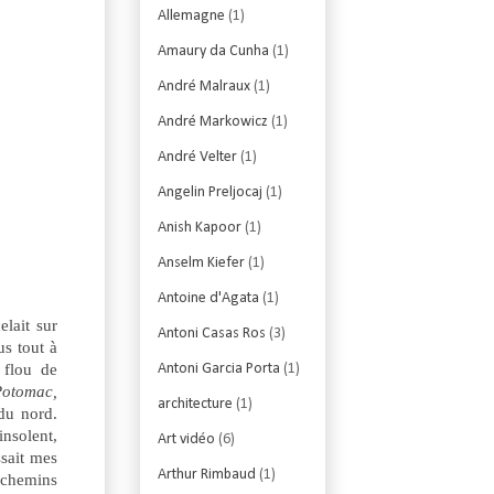
Allemagne
(1)
Amaury da Cunha
(1)
André Malraux
(1)
André Markowicz
(1)
André Velter
(1)
Angelin Preljocaj
(1)
Anish Kapoor
(1)
Anselm Kiefer
(1)
Antoine d'Agata
(1)
elait sur
Antoni Casas Ros
(3)
us tout à
 flou de
Antoni Garcia Porta
(1)
Potomac,
architecture
(1)
 du nord.
insolent,
Art vidéo
(6)
ssait mes
Arthur Rimbaud
(1)
s chemins