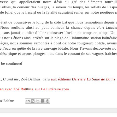
verse qui appelleraient notre désir au gré des éléments tourbill
isibles, la couleur des nuages, la saveur du temps, les reflets de l’espa
 de folie, que le hasard ou la fatalité sauraient semer sur notre poétique 
 était de poursuivre le long de la côte Est que nous remontions depuis
 Nous roulions ainsi au petit bonheur la chance depuis
Fort Laude
e, sans jamais oublier d’aller embrasser l’océan de temps en temps. Un
ous nous étions ainsi arrêtés sur la plage de l’inhumaine station balnéair
éçus, nous sommes remontés à bord de notre fougueux bolide, avons 
e l’eau en quête de la rive sauvage idéale. Nous l’avons découverte not
 désertique et avons plongés, nus, dans le courant de ses vagues fraîche
To be continued
, U and
m
e
, Zoé Balthus, paru
aux éditions
Derrière La Salle de Bains
ien avec Zoé Balthus sur Le Littéraire.com
oé Balthus