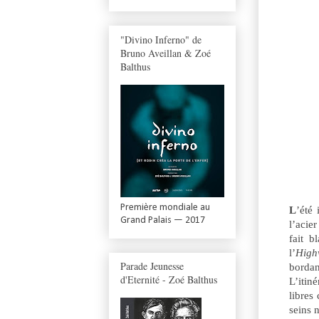
"Divino Inferno" de
Bruno Aveillan & Zoé
Balthus
Première mondiale au
L
’été 
Grand Palais — 2017
l’acie
fait b
l’
Hig
Parade Jeunesse
borda
d'Eternité - Zoé Balthus
L’itin
libres
seins 