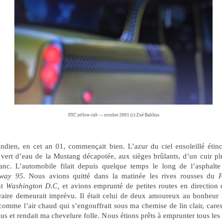
NYC yellow cab
— octobre 2001 (c) Zoé Balthus
indien, en cet an 01, commençait bien. L’azur du ciel ensoleillé étinc
r vert d’eau de la Mustang décapotée, aux sièges brûlants, d’un cuir pl
lanc. L’automobile filait depuis quelque temps le long de l’asphalte
hway 95.
Nous avions quitté dans la matinée les rives rousses du
nt
Washington D.C,
et avions emprunté de petites routes en direction
éraire demeurait imprévu. Il était celui de deux amoureux au bonheur 
 comme l’air chaud qui s’engouffrait sous ma chemise de lin clair, care
nus et rendait ma chevelure folle. Nous étions prêts à emprunter tous le