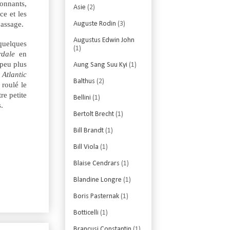
onnants,
Asie
(2)
ce et les
passage.
Auguste Rodin
(3)
Augustus Edwin John
 quelques
(1)
rdale
en
 peu plus
Aung Sang Suu Kyi
(1)
e
Atlantic
Balthus
(2)
roulé le
re petite
Bellini
(1)
s.
Bertolt Brecht
(1)
Bill Brandt
(1)
Bill Viola
(1)
Blaise Cendrars
(1)
Blandine Longre
(1)
Boris Pasternak
(1)
Botticelli
(1)
Brancusi Constantin
(1)