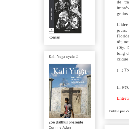
de tra
imprév
grains
L’idée
jours.
Florid
Roman
tôt, n
City.
D
long d
Kali Yuga cycle 2
crique
(...) 
In
NYC
Entret
Publié par
Z
Zoé Balthus présente
Corinne Atlan